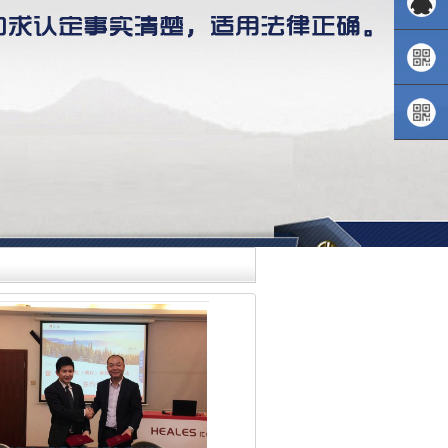
138-
2327-
QQ咨询
2585
小程序
二维码
微信咨
询