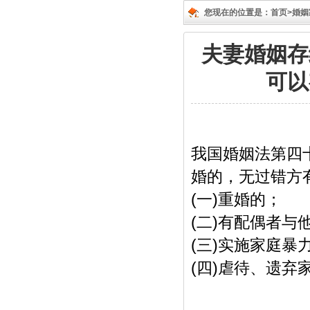
您现在的位置是：
首页>
婚姻
夫妻婚姻存
可以
我国婚姻法第四
婚的，无过错方
(
)
一
重婚的；
(
)
二
有配偶者与
(
)
三
实施家庭暴
(
)
四
虐待、遗弃