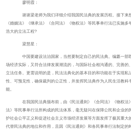
廖明霞：
谢谢梁老师为我们详细介绍我国民法典的发展历程。接下来想
《婚姻法》《继承法》《合同法》《物权法》等民事单行法已实施多
浩大的立法工程?
梁慧星：
中国要建设法治国家，当然要制定自己的民法典。编纂一部既
场经济实际，又符合法律发展潮流的，与国际社会相沟通的、完善的
立法任务。更需说明的是，民法法典化的基本目的和功能在于实现私
性、可预见性，确保裁判的公正性，并发挥民法典作为人民生活教科
能。
在我国民法典颁布前，由《民法通则》《合同法》《物权法》
法》等民事单行法所构成的民法体系，毫无疑问在保障公民和企业的
护社会公平正义和促进社会主义市场经济发展等方面发挥了极其重大
代替民法典的地位和作用，且因《民法通则》和各民事单行法制定的