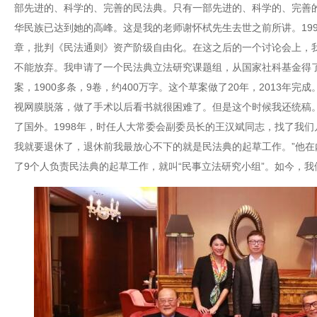
部先进的、科学的、完善的民法典。只有一部先进的、科学的、完善
华民族已达到她的高峰。这是我的老师谢怀栻先生去世之前所讲。19
章，批判《民法通则》资产阶级自由化。在这之后的一个讨论会上，
不能放弃。我申请了一个民法典立法研究课题组，从国家社科基金得
案，1900多条，9卷，约400万字。这个草案做了20年，2013年完
视网膜脱落，做了手术以后看书就很困难了。但是这个时候我还统稿
了国外。1998年，时任人大常委会副委员长的王汉斌同志，找了我们
我就要退休了，退休前我最放心不下的就是民法典的起草工作。”他在
了9个人负责民法典的起草工作，就叫“民事立法研究小组”。如今，