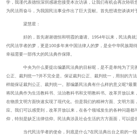
学，我谨代表德恒深圳感谢您接受本次访谈，让我们有机会再次聆听
为民法而奋斗，为我国民法事业作出了巨大贡献。首先想请您谈谈对
梁慧星：
好的，首先谢谢德恒和明霞的邀请。1954年以来，民法典就
代民法学者的梦，更是100多年来中国法律人的梦，是全中华民族期
幸福需要一部伟大的民法典作保障。
中央为什么要提出编纂民法典的目标呢，是不是单纯为了完善
公正、裁判统一?并不完全是。保证裁判公正、裁判统一，用别的方
样能保证裁判公正、裁判统一。那编纂民法典有什么样的意义呢?最
将民法典作为生活教科书、法治教科书和文明教科书。改革开放以来
在物质文明方面快速实现了现代化。但是我们的精神方面、文明方面
应。我们可以感受到，改革开放以来，在各个领域发生的各种问题都
仰，特别是缺乏法律信仰。民法典涉及社会生活的方方面面，可以提
当代民法学者的使命，到底是什么?在民法典出台之前的一段