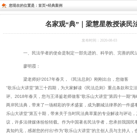
您现在的位置是：
首页>
经典案例
名家观“典”｜梁慧星教授谈民
发布时间：2020-08-03
一、民法学者的使命是制定一部先进的、科学的、完善的民
廖明霞：
梁老师好!2017年春天，《民法总则》刚刚出台，您做客
“歌乐山大讲堂”第三十四期，为大家解读《民法总则》重点条款和立
评。2018年春天，您与王泽鉴老师做客“歌乐山大讲堂”第四十一期“
两岸民法典，带来了一场精彩的学术盛宴，成为鹏城法律界的一件盛事。
乐山大讲堂”第五十期，带来关于当时民法典草案的专业解读与评论，
议，许多法律媒体纷纷转载。作为中国著名民法学者，您承担我国民
真知灼见，感谢您的付出!作为“歌乐山大讲堂”的主创人员与主持人