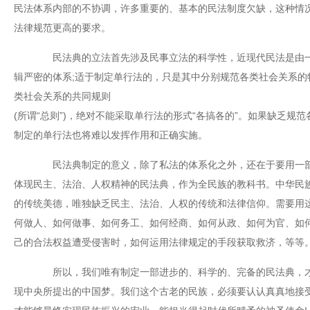
民法体系内部的不协调，许多重要的、基本的民法制度欠缺，这种情
法律规范更高的要求。
民法典的立法首先涉及民事立法的科学性，近现代民法是由一
辑严密的体系;适于制定单行法的，只是其中分别规范各类社会关系的特
类社会关系的共同规则
(所谓“总则”)，绝对不能采取单行法的形式“各搞各的”。如果缺乏规
制定的单行法也将难以发挥作用和正确实施。
民法典制定的意义，除了私法的体系化之外，还在于要用一部
体现民主、法治、人权精神的民法典，作为全民族的教科书。中华民
的传统美德，唯独缺乏民主、法治、人权的传统和法律信仰。需要用
何做人、如何做事、如何务工、如何经商、如何从政、如何为官、如何
己的合法权益遭受侵害时，如何运用法律规定的手段获取救济，等等
所以，我们唯有制定一部进步的、科学的、完备的民法典，才
现中央所提出的中国梦。我们这个古老的民族，必须要认认真真地接