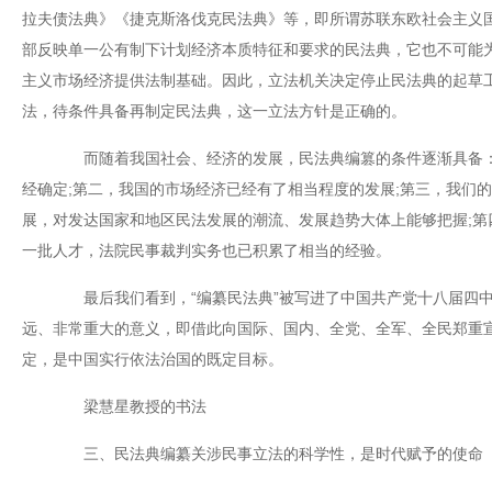
拉夫债法典》《捷克斯洛伐克民法典》等，即所谓苏联东欧社会主义
部反映单一公有制下计划经济本质特征和要求的民法典，它也不可能
主义市场经济提供法制基础。因此，立法机关决定停止民法典的起草
法，待条件具备再制定民法典，这一立法方针是正确的。
而随着我国社会、经济的发展，民法典编篡的条件逐渐具备：
经确定;第二，我国的市场经济已经有了相当程度的发展;第三，我们
展，对发达国家和地区民法发展的潮流、发展趋势大体上能够把握;第
一批人才，法院民事裁判实务也已积累了相当的经验。
最后我们看到，“编纂民法典”被写进了中国共产党十八届四中
远、非常重大的意义，即借此向国际、国内、全党、全军、全民郑重
定，是中国实行依法治国的既定目标。
梁慧星教授的书法
三、民法典编纂关涉民事立法的科学性，是时代赋予的使命