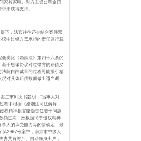
系期间家具家电、对方工资公积金归
请求未获得支持。
提下，法官往往还会结合案件双
协议中过错方需承担的责任进行裁
会类比《婚姻法》第四十六条的
，基于忠诚协议对过错方的赔偿义
时法院自由裁量的过程可能援引精
状况对具体赔偿数额做出适当调
号案二审判决书载明：“当事人对
的过程中根据《婚姻法司法解释
事侵权精神损害赔偿责任若干问题
数额过高，应根据民事侵权精神
当事人的承受能力等酌情确定，最
字第2967号案中，南京市中级人
夫妻共有财产、自动净身出户，