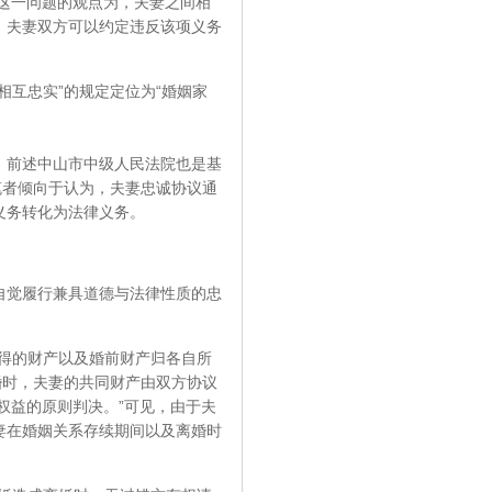
书对这一问题的观点为，夫妻之间相
，夫妻双方可以约定违反该项义务
互忠实”的规定定位为“婚姻家
。前述中山市中级人民法院也是基
笔者倾向于认为，夫妻忠诚协议通
义务转化为法律义务。
觉履行兼具道德与法律性质的忠
得的财产以及婚前财产归各自所
婚时，夫妻的共同财产由双方协议
权益的原则判决。”可见，由于夫
妻在婚姻关系存续期间以及离婚时