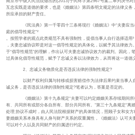
南京市中级人民法院做出的(2013)宁民终字第2967号案二审判决
互忠实既是道德的要求，也是《婚姻法》第四条明文规定的法律义务
所应承担的财产责任。
《民法典》第一千零四十三条将现行《婚姻法》中“夫妻应当相
庭的倡导性规定”²
。按照学者的观点此类规范不具有强制性，提倡当事人自行选择适用³
，夫妻忠诚协议即是对这一倡导性规定的具体化，以赋予其法律效力
于“倡导性规范”的理解，作出认可夫妻忠诚协议效力的裁判。因此，
过具体化倡导性规范，赋予了忠诚义务以法律效力，从而将这一道德
2、忠诚义务物质化是否违反法律的强制性规定?
以财产权利归属与转移或损害赔偿作为法律后果约束当事人自
诚义务，是否违反法律的强制性规定?笔者认为，答案是否定的。
《婚姻法》第十九条规定“夫妻可以约定婚姻关系存续期间所
有、共同所有或部分各自所有、部分共同所有。”第三十九条规定“离
处理;协议不成时，由人民法院根据财产的具体情况，照顾子女和女方
妻婚姻关系本身具有人身与财产关系的双重属性，《婚姻法》认可夫
可以对个人以及共同财产的归属进行约定。