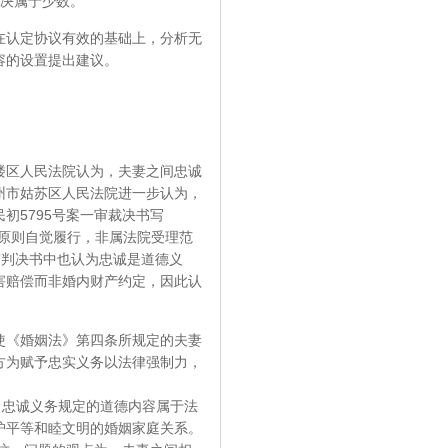
判决属于少数。
认定协议有效的基础上，分析无
容的设置提出建议。
区人民法院认为，夫妻之间忠诚
州市姑苏区人民法院进一步认为，
民初5795号案一审裁决书写
原则自觉履行，非属法院受理范
一审判决书中也认为忠诚是道德义
害赔偿而非婚内财产约定，因此认
《婚姻法》第四条所规定的夫妻
方为赋予忠实义务以法律强制力，
为，忠诚义务规定的道德内容属于法
护平等和睦文明的婚姻家庭关系。