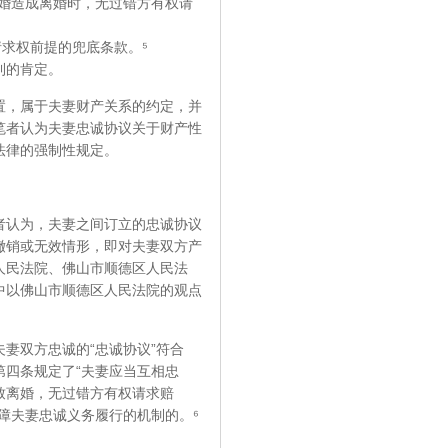
婚造成离婚时，无过错方有权请
请求权前提的兜底条款。⁵
利的肯定。
，属于夫妻财产关系的约定，并
笔者认为夫妻忠诚协议关于财产性
法律的强制性规定。
认为，夫妻之间订立的忠诚协议
撤销或无效情形，即对夫妻双方产
人民法院、佛山市顺德区人民法
中以佛山市顺德区人民法院的观点
双方忠诚的“忠诚协议”符合
四条规定了“夫妻应当互相忠
导致离婚，无过错方有权请求赔
障夫妻忠诚义务履行的机制的。⁶