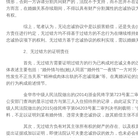
情形，否则一方诉请分割共同财产的，法院不予支持，而不忠并不在该
方而言，在婚姻关系存续期间，不得以具有财产分割属性的忠诚协议
有权。
综上，笔者认为，无论忠诚协议中是以损害赔偿，还是失去(或
方责任进行约定，无过错方均不得基于过错方的不忠行为在继续维持
忠诚协议项下的权利。无过错方基于忠诚协议的权利实现，需以婚姻
2、无过错方的证明责任
首先，无过错方需要证明过错方的行为已构成对忠诚义务的违背
体表述主要包括：“婚外情与他(她)人同居”“婚外性”“一夜情”“一方对
性发生不正当关系”“精神或肉体出轨的不忠诚现象”等。在离婚诉讼
的行为构成前述情节。
金华市中级人民法院做出的(2014)浙金民终字第723号案二
公安部门查询的显示过错方与第三人入住招待所的记录，由此证实了过
级人民法院做出的(2015)徐民终字第04203号案二审判决书则载明
料，不足以证明刘某有婚外情、违背夫妻忠诚协议，故其赔偿主张不应
其次，无过错方负有对其主张所有权的财产的存在、以及权属
提出证据或加以证明，即便法院认可夫妻忠诚协议的效力，也未必会