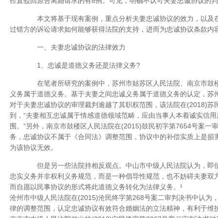
径直驳回原告离婚请求的有8例。可见，明确不认可夫妻忠诚协议的
本文将基于现有案例，重点分析夫妻忠诚协议的效力，以及在
过错方的诉讼请求如何能够获得法院的支持，进而为忠诚协议条款内
一、夫妻忠诚协议的法律效力
1、忠诚是道德义务还是法律义务?
在笔者所研究的案例中，苏州市姑苏区人民法院、南京市鼓楼
义务属于道德义务。基于夫妻之间忠诚义务属于道德义务的认定，苏
对于夫妻忠诚协议的审理裁判逾越了其职权范围，该法院在(2018)苏
到，“夫妻相互忠诚属于情感道德领域范畴，应由当事人本着诚实信用
围。”另外，南京市鼓楼区人民法院在(2015)鼓民初字第7654号案
务，忠诚协议不属于《合同法》调整范围，协议中的补偿实质上是损
为该协议无效。
但是另一些法院持相反观点。中山市中级人民法院认为，即使
忠实义务并非权利义务规范，而是一种倡导性规范，也不妨碍夫妻双
而自愿以民事协议的形式将此道德义务转化为法律义务。¹
沧州市中级人民法院在(2015)沧民终字第268号案二审判决书中认
律的调整范围，认定忠诚协议有效符合婚姻法的立法精神，有利于维