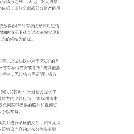
等情形之列”。因此，对无过错
为依据，主张全部或部分财产的所
放弃)财产所有权的形式对过错
婚姻的情况下径直诉求法院实现其
关系的终结为前提。
。忠诚协议中对于“不忠”的具
另一方有感情伤害或背叛”“与其他异
的过程中，无过错方需证明过错方
审判决书载明：“无过错方提供了
错方的出轨行为。”而徐州市中
：“仅凭周某甲提供的照片和视频资
予以支持。”
关系进行举证的义务，如果无法
依照协议内容约定来分割夫妻财