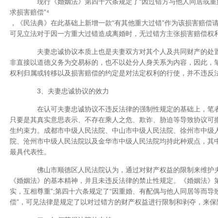
现行《婚姻法》第四十六条规定了“因过错方与他人同居或重
求损害赔偿”⁴
，《民法典》在此基础上新增一款“有其他重大过错”作为该损害赔偿
可见立法对于因一方重大过错造成离婚时，无过错方主张损害赔偿权
夫妻忠诚协议本质上也是夫妻双方对其个人及共同财产的处置
非直接以道德义务为交易标的，也不以处分人身关系为内容，因此，
权利归属或转移以及损害赔偿的约定是对法定权利的行使，并不违反
3、夫妻忠诚协议的效力
在认可夫妻忠诚协议不违反法律的强制性规定的基础上，笔者
只要是其真实意思表示、不存在乘人之危、欺诈、胁迫等导致协议可
生约束力。成都市中级人民法院、中山市中级人民法院、徐州市中级
院、沧州市中级人民法院以及金华市中级人民法院均持此种观点，其
最具代表性。
佛山市顺德区人民法院认为，通过对财产权益的限制来维护夫妻
《婚姻法》的基本精神，并且未违反法律的禁止性规定。《婚姻法》第
实，互相尊重”;第四十六条规定了“因重婚、有配偶与他人同居等而
偿”，可见法律是规定了以对过错方的财产权益进行限制和剥夺，来保