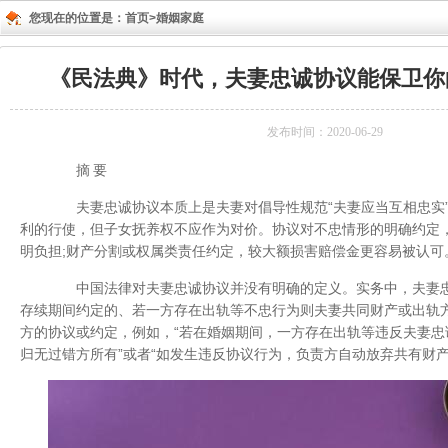
您现在的位置是：
首页>
婚姻家庭
《民法典》时代，夫妻忠诚协议能保卫你
发布时间：2020-06-29
摘 要
夫妻忠诚协议本质上是夫妻对倡导性规范“夫妻应当互相忠实”
利的行使，但子女抚养权不应作为对价。协议对不忠情形的明确约定
明负担;财产分割或权属类责任约定，较大额损害赔偿金更容易被认可
中国法律对夫妻忠诚协议并没有明确的定义。实务中，夫妻忠
存续期间约定的、若一方存在出轨等不忠行为则夫妻共同财产或出轨
方的协议或约定，例如，“若在婚姻期间，一方存在出轨等违反夫妻忠
归无过错方所有”或者“如发生违反协议行为，负责方自动放弃共有财产