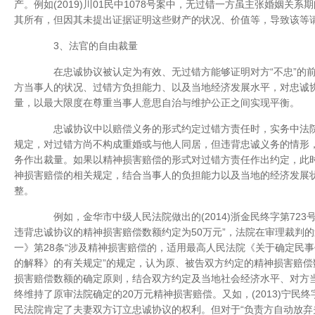
产。例如(2019)川01民中1078号案中，无过错一方虽主张婚姻关
其所有，但因其未提出证据证明这些财产的状况、价值等，导致该等
3、法官的自由裁量
在忠诚协议被认定为有效、无过错方能够证明对方“不忠”的前
方当事人的状况、过错方负担能力、以及当地经济发展水平，对忠诚
量，以最大限度在尊重当事人意思自治与维护公正之间实现平衡。
忠诚协议中以赔偿义务的形式约定过错方责任时，实务中法院
规定，对过错方尚不构成重婚或与他人同居，但违背忠诚义务的情形
务作出裁量。如果以精神损害赔偿的形式对过错方责任作出约定，此
神损害赔偿的相关规定，结合当事人的负担能力以及当地的经济发展
整。
例如，金华市中级人民法院做出的(2014)浙金民终字第723
违背忠诚协议的精神损害赔偿数额约定为50万元”，法院在审理裁判
一》第28条“涉及精神损害赔偿的，适用最高人民法院《关于确定民
的解释》的有关规定”的规定，认为原、被告双方约定的精神损害赔偿
损害赔偿数额的确定原则，结合双方约定及当地社会经济水平、对方
终维持了原审法院确定的20万元精神损害赔偿。又如，(2013)宁民终
民法院肯定了夫妻双方订立忠诚协议的权利。但对于“负责方自动放弃