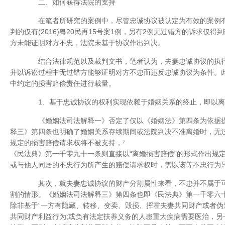
二、如何获得法院的支持
在笔者所研究的案例中，尽管忠诚协议被认定为有效的案例有
判的仅有(2016)粤20民再15号案1例，另有2例无过错方的诉求仅
方未能证明对方不忠，法院未基于协议作出判决。
结合法律规范以及裁判文书，笔者认为，夫妻忠诚协议的执行
并以诉讼过程中无过错方能够证明对方不忠而违反忠诚协议为条件。
中约定的损害赔偿责任进行裁量。
1、基于忠诚协议的权利实现依赖于婚姻关系的终止，即以离
《婚姻法司法解释一》否定了仅以《婚姻法》第四条为依据提
释三》第四条也明确了婚姻关系存续期间或法院判决不准离婚时，无
规定的损害赔偿请求权将不被支持，⁷
《民法典》第一千零九十一条则直接以“离婚损害赔偿”的形式作出规
或与他人同居的不忠行为所产生的赔偿请求权时，需以该等不忠行为导
其次，就夫妻忠诚协议的财产分割属性来看，不忠并不属于可
割的情形。《婚姻法司法解释三》第四条也即《民法典》第一千零六十
除非基于“一方有隐藏、转移、变卖、毁损、挥霍夫妻共同财产或者伪
共同财产利益行为;或负有法定扶养义务的人患重大疾病需要医治，另